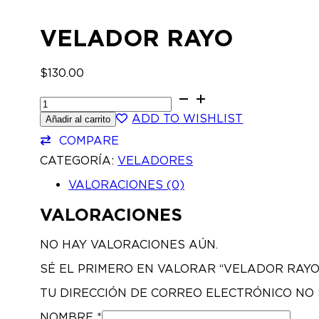
VELADOR RAYO
$
130.00
VELADOR
RAYO
ADD TO WISHLIST
Añadir al carrito
CANTIDAD
COMPARE
CATEGORÍA:
VELADORES
VALORACIONES (0)
VALORACIONES
NO HAY VALORACIONES AÚN.
SÉ EL PRIMERO EN VALORAR “VELADOR RAYO
TU DIRECCIÓN DE CORREO ELECTRÓNICO NO 
NOMBRE
*