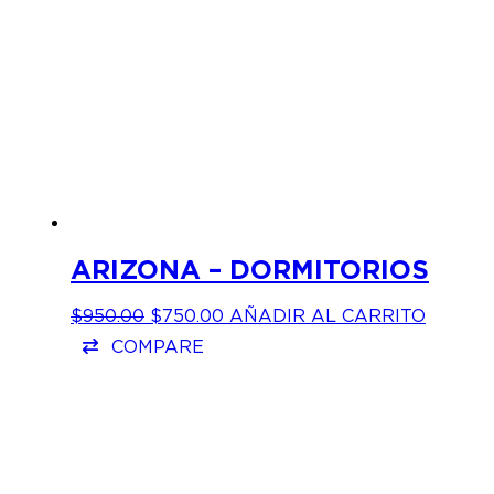
ARIZONA – DORMITORIOS
EL
EL
$
950.00
$
750.00
AÑADIR AL CARRITO
PRECIO
PRECIO
COMPARE
ORIGINAL
ACTUAL
ERA:
ES:
$950.00.
$750.00.