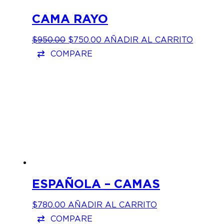
CAMA RAYO
EL
EL
$
950.00
$
750.00
AÑADIR AL CARRITO
PRECIO
PRECIO
COMPARE
ORIGINAL
ACTUAL
ERA:
ES:
$950.00.
$750.00.
ESPAÑOLA – CAMAS
$
780.00
AÑADIR AL CARRITO
COMPARE