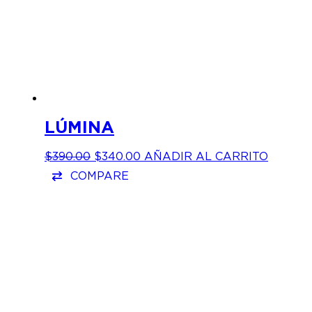
LÚMINA
EL
EL
$
390.00
$
340.00
AÑADIR AL CARRITO
PRECIO
PRECIO
COMPARE
ORIGINAL
ACTUAL
ERA:
ES:
$390.00.
$340.00.