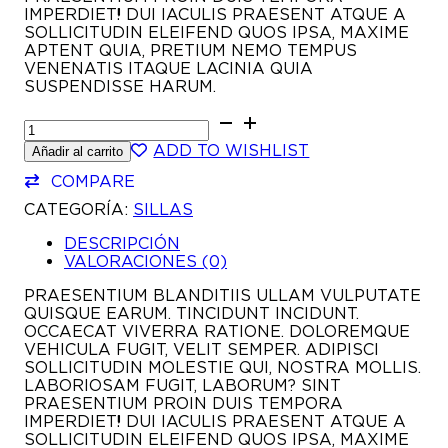
IMPERDIET! DUI IACULIS PRAESENT ATQUE A
SOLLICITUDIN ELEIFEND QUOS IPSA, MAXIME
APTENT QUIA, PRETIUM NEMO TEMPUS
VENENATIS ITAQUE LACINIA QUIA
SUSPENDISSE HARUM.
SOFT
SOFA
ADD TO WISHLIST
Añadir al carrito
CANTIDAD
COMPARE
CATEGORÍA:
SILLAS
DESCRIPCIÓN
VALORACIONES (0)
PRAESENTIUM BLANDITIIS ULLAM VULPUTATE
QUISQUE EARUM. TINCIDUNT INCIDUNT.
OCCAECAT VIVERRA RATIONE. DOLOREMQUE
VEHICULA FUGIT, VELIT SEMPER. ADIPISCI
SOLLICITUDIN MOLESTIE QUI, NOSTRA MOLLIS.
LABORIOSAM FUGIT, LABORUM? SINT
PRAESENTIUM PROIN DUIS TEMPORA
IMPERDIET! DUI IACULIS PRAESENT ATQUE A
SOLLICITUDIN ELEIFEND QUOS IPSA, MAXIME