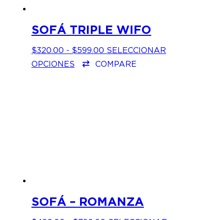
SOFÁ TRIPLE WIFO
RANGO
$
320.00
-
$
599.00
SELECCIONAR
ESTE
DE
OPCIONES
COMPARE
PRODUCTO
PRECIOS:
TIENE
DESDE
MÚLTIPLES
$320.00
VARIANTES.
HASTA
LAS
$599.00
OPCIONES
SE
PUEDEN
ELEGIR
EN
LA
PÁGINA
DE
PRODUCTO
SOFÁ – ROMANZA