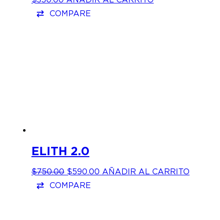
COMPARE
ELITH 2.0
EL
EL
$
750.00
$
590.00
AÑADIR AL CARRITO
PRECIO
PRECIO
COMPARE
ORIGINAL
ACTUAL
ERA:
ES:
$750.00.
$590.00.