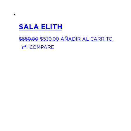
SALA ELITH
EL
EL
$
550.00
$
530.00
AÑADIR AL CARRITO
PRECIO
PRECIO
COMPARE
ORIGINAL
ACTUAL
ERA:
ES:
$550.00.
$530.00.