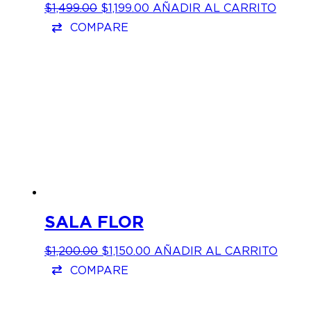
EL
EL
$
1,499.00
$
1,199.00
AÑADIR AL CARRITO
PRECIO
PRECIO
COMPARE
ORIGINAL
ACTUAL
ERA:
ES:
$1,499.00.
$1,199.00.
SALA FLOR
EL
EL
$
1,200.00
$
1,150.00
AÑADIR AL CARRITO
PRECIO
PRECIO
COMPARE
ORIGINAL
ACTUAL
ERA:
ES:
$1,200.00.
$1,150.00.