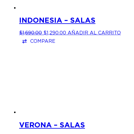
INDONESIA – SALAS
EL
EL
$
1,690.00
$
1,290.00
AÑADIR AL CARRITO
PRECIO
PRECIO
COMPARE
ORIGINAL
ACTUAL
ERA:
ES:
$1,690.00.
$1,290.00.
VERONA – SALAS