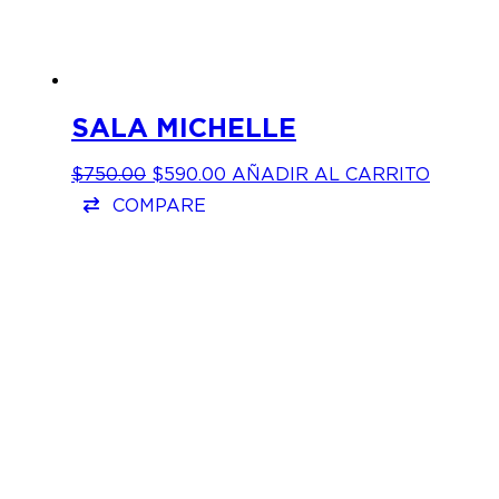
SALA MICHELLE
EL
EL
$
750.00
$
590.00
AÑADIR AL CARRITO
PRECIO
PRECIO
COMPARE
ORIGINAL
ACTUAL
ERA:
ES:
$750.00.
$590.00.