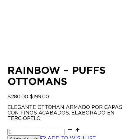
RAINBOW – PUFFS
OTTOMANS
EL
EL
$
280.00
$
199.00
PRECIO
PRECIO
ELEGANTE OTTOMAN ARMADO POR CAPAS
ORIGINAL
ACTUAL
CON FINOS ACABADOS, ELABORADO EN
ERA:
ES:
TERCIOPELO.
$280.00.
$199.00.
RAINBOW
-
ADD TO WISHLIST
Añadir al carrito