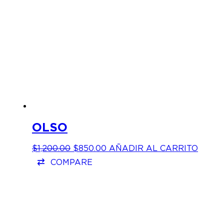
OLSO
EL
EL
$
1,200.00
$
850.00
AÑADIR AL CARRITO
PRECIO
PRECIO
COMPARE
ORIGINAL
ACTUAL
ERA:
ES:
$1,200.00.
$850.00.