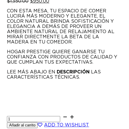
EL
EL
$
1,350.00
$
950.00
PRECIO
PRECIO
CON ESTA MESA, TU ESPACIO DE COMER
ORIGINAL
ACTUAL
LUCIRÁ MÁS MODERNO Y ELEGANTE, EL
ERA:
ES:
COLOR NATURAL BRINDA SOFISTICACIÓN Y
$1,350.00.
$950.00.
ELEGANCIA A DEMÁS DE PROVEER UN
AMBIENTE NATURAL DE RELAJAMIENTO AL
MIRAR DIRECTMENTE LA BETA DE LA
MADERA EN TU COMEDOR.
HOGAR PRESTIGE QUIERE GANARSE TU
CONFIANZA CON PRODUCTOS DE CALIDAD Y
QUE CUMPLAN TUS EXPECTATIVAS.
LEE MÁS ABAJO EN
DESCRIPCIÓN
LAS
CARACTERÍSTICAS TÉCNICAS.
ALISA
6P
ADD TO WISHLIST
Añadir al carrito
-