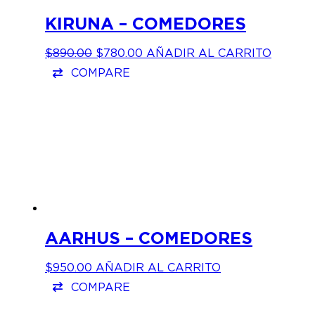
KIRUNA – COMEDORES
EL
EL
$
890.00
$
780.00
AÑADIR AL CARRITO
PRECIO
PRECIO
COMPARE
ORIGINAL
ACTUAL
ERA:
ES:
$890.00.
$780.00.
AARHUS – COMEDORES
$
950.00
AÑADIR AL CARRITO
COMPARE