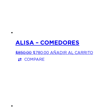
ALISA – COMEDORES
EL
EL
$
850.00
$
780.00
AÑADIR AL CARRITO
PRECIO
PRECIO
COMPARE
ORIGINAL
ACTUAL
ERA:
ES:
$850.00.
$780.00.