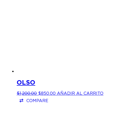
OLSO
EL
EL
$
1,200.00
$
850.00
AÑADIR AL CARRITO
PRECIO
PRECIO
COMPARE
ORIGINAL
ACTUAL
ERA:
ES:
$1,200.00.
$850.00.