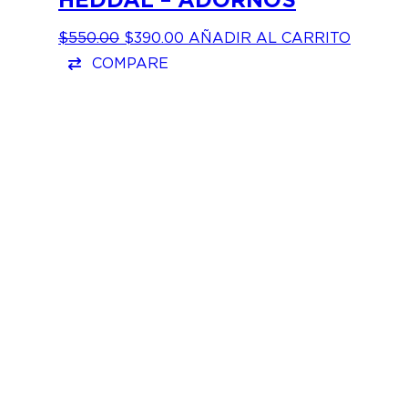
EL
EL
$
550.00
$
390.00
AÑADIR AL CARRITO
PRECIO
PRECIO
COMPARE
ORIGINAL
ACTUAL
ERA:
ES:
$550.00.
$390.00.