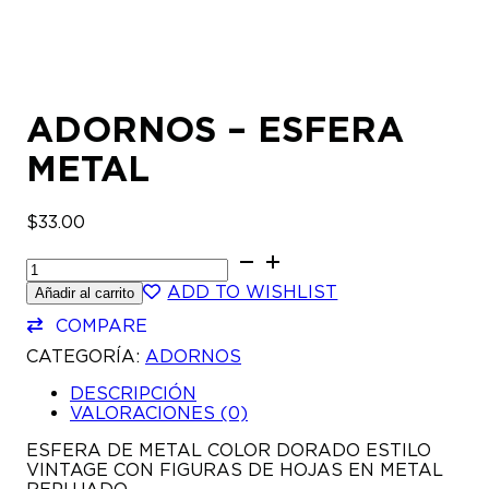
ADORNOS – ESFERA
METAL
$
33.00
ADORNOS
-
ADD TO WISHLIST
Añadir al carrito
ESFERA
METAL
COMPARE
CANTIDAD
CATEGORÍA:
ADORNOS
DESCRIPCIÓN
VALORACIONES (0)
ESFERA DE METAL COLOR DORADO ESTILO
VINTAGE CON FIGURAS DE HOJAS EN METAL
REPUJADO