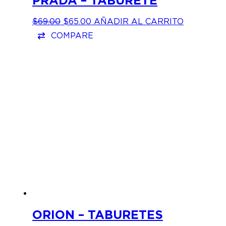
PRADA – TABURETE
EL
EL
$
69.00
$
65.00
AÑADIR AL CARRITO
PRECIO
PRECIO
COMPARE
ORIGINAL
ACTUAL
ERA:
ES:
$69.00.
$65.00.
ORION – TABURETES