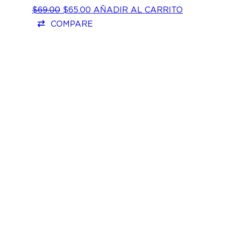
EL
EL
$
69.00
$
65.00
AÑADIR AL CARRITO
PRECIO
PRECIO
COMPARE
ORIGINAL
ACTUAL
ERA:
ES:
$69.00.
$65.00.