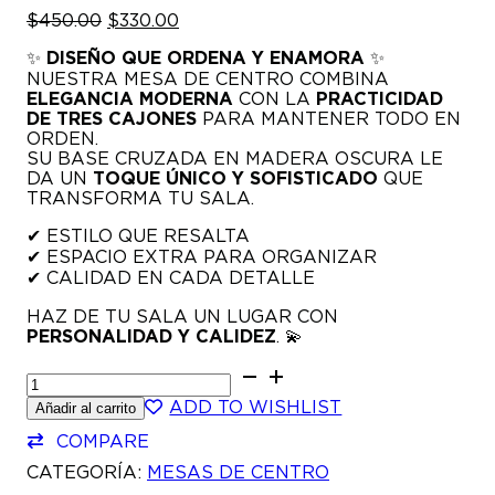
EL
EL
$
450.00
$
330.00
PRECIO
PRECIO
✨
DISEÑO QUE ORDENA Y ENAMORA
✨
ORIGINAL
ACTUAL
NUESTRA MESA DE CENTRO COMBINA
ERA:
ES:
ELEGANCIA MODERNA
$450.00.
$330.00.
CON LA
PRACTICIDAD
DE TRES CAJONES
PARA MANTENER TODO EN
ORDEN.
SU BASE CRUZADA EN MADERA OSCURA LE
DA UN
TOQUE ÚNICO Y SOFISTICADO
QUE
TRANSFORMA TU SALA.
✔ ESTILO QUE RESALTA
✔ ESPACIO EXTRA PARA ORGANIZAR
✔ CALIDAD EN CADA DETALLE
HAZ DE TU SALA UN LUGAR CON
PERSONALIDAD Y CALIDEZ
. 💫
BRENDA
-
ADD TO WISHLIST
Añadir al carrito
MESA
DE
COMPARE
CAFE
CANTIDAD
CATEGORÍA:
MESAS DE CENTRO