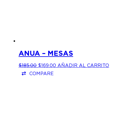
ANUA – MESAS
EL
EL
$
185.00
$
169.00
AÑADIR AL CARRITO
PRECIO
PRECIO
COMPARE
ORIGINAL
ACTUAL
ERA:
ES:
$185.00.
$169.00.