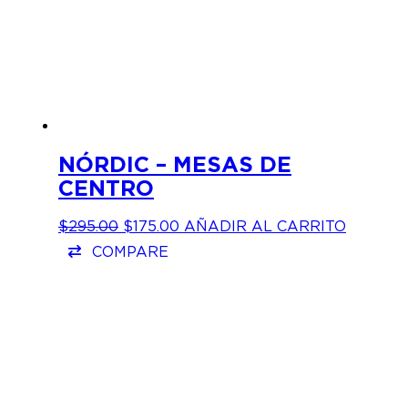
NÓRDIC – MESAS DE
CENTRO
EL
EL
$
295.00
$
175.00
AÑADIR AL CARRITO
PRECIO
PRECIO
COMPARE
ORIGINAL
ACTUAL
ERA:
ES:
$295.00.
$175.00.